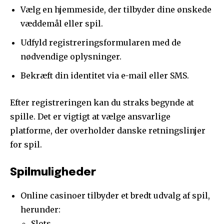
Vælg en hjemmeside, der tilbyder dine ønskede
væddemål eller spil.
Udfyld registreringsformularen med de
nødvendige oplysninger.
Bekræft din identitet via e-mail eller SMS.
Efter registreringen kan du straks begynde at
spille. Det er vigtigt at vælge ansvarlige
platforme, der overholder danske retningslinjer
for spil.
Spilmuligheder
Online casinoer tilbyder et bredt udvalg af spil,
herunder:
Slots