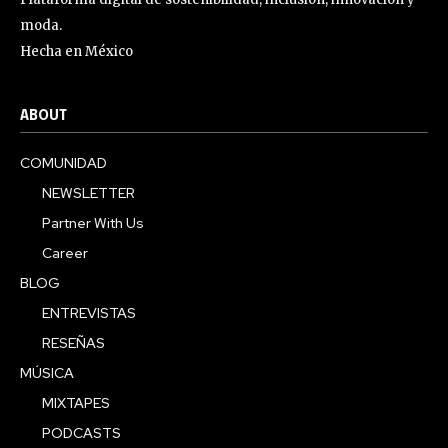
moda.
Hecha en México
ABOUT
COMUNIDAD
NEWSLETTER
Partner With Us
Career
BLOG
ENTREVISTAS
RESEÑAS
MÚSICA
MIXTAPES
PODCASTS