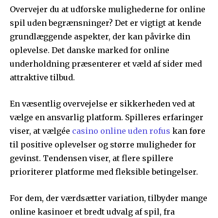
Overvejer du at udforske mulighederne for online
spil uden begrænsninger? Det er vigtigt at kende
grundlæggende aspekter, der kan påvirke din
oplevelse. Det danske marked for online
underholdning præsenterer et væld af sider med
attraktive tilbud.
En væsentlig overvejelse er sikkerheden ved at
vælge en ansvarlig platform. Spilleres erfaringer
viser, at vælgée
casino online uden rofus
kan føre
til positive oplevelser og større muligheder for
gevinst. Tendensen viser, at flere spillere
prioriterer platforme med fleksible betingelser.
For dem, der værdsætter variation, tilbyder mange
online kasinoer et bredt udvalg af spil, fra