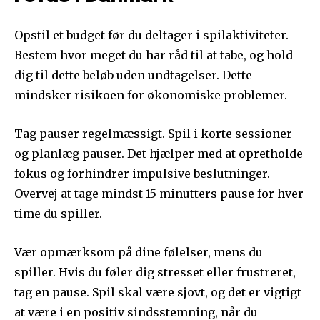
Opstil et budget før du deltager i spilaktiviteter.
Bestem hvor meget du har råd til at tabe, og hold
dig til dette beløb uden undtagelser. Dette
mindsker risikoen for økonomiske problemer.
Tag pauser regelmæssigt. Spil i korte sessioner
og planlæg pauser. Det hjælper med at opretholde
fokus og forhindrer impulsive beslutninger.
Overvej at tage mindst 15 minutters pause for hver
time du spiller.
Vær opmærksom på dine følelser, mens du
spiller. Hvis du føler dig stresset eller frustreret,
tag en pause. Spil skal være sjovt, og det er vigtigt
at være i en positiv sindsstemning, når du