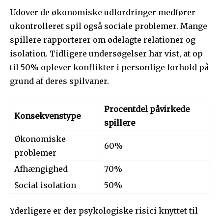
Udover de økonomiske udfordringer medfører
ukontrolleret spil også sociale problemer. Mange
spillere rapporterer om ødelagte relationer og
isolation. Tidligere undersøgelser har vist, at op
til 50% oplever konflikter i personlige forhold på
Únete a nuestra comunidad de
SUSCRIPTORES y sea parte de la
grund af deres spilvaner.
conversación.
Procentdel påvirkede
Para suscribirse, simplemente ingrese su dirección de correo
Konsekvenstype
spillere
electrónico en nuestro sitio web o haga clic en el botón de
suscripción a continuación. No se preocupe, respetamos su
Økonomiske
privacidad y no enviaremos spam a su bandeja de entrada.
60%
problemer
Su información está segura con nosotros.
Afhængighed
70%
Social isolation
50%
Yderligere er der psykologiske risici knyttet til
Share
Tweet