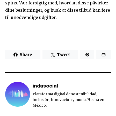
spins. Vær forsigtig med, hvordan disse påvirker
dine beslutninger, og husk at disse tilbud kan føre
til unødvendige udgifter.
Share
Tweet
indasocial
Plataforma digital de sostenibilidad,
inclusión, innovación y moda. Hecha en
México.