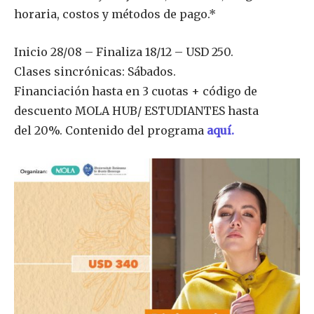
horaria, costos y métodos de pago.*
Inicio 28/08 – Finaliza 18/12 – USD 250.
Clases sincrónicas: Sábados.
Financiación hasta en 3 cuotas + código de
descuento MOLA HUB/ ESTUDIANTES hasta
del 20%. Contenido del programa
aquí.
Únete a nuestra comunidad de
SUSCRIPTORES y sea parte de la
conversación.
Para suscribirse, simplemente ingrese su dirección de correo
electrónico en nuestro sitio web o haga clic en el botón de
suscripción a continuación. No se preocupe, respetamos su
privacidad y no enviaremos spam a su bandeja de entrada.
Su información está segura con nosotros.