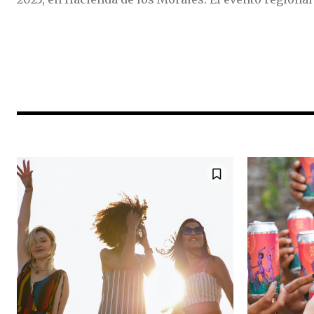
Únete a nuestr
sea parte de la
Para suscribirse, simplemente ing
suscripción a continuación. No s
información está segura con noso