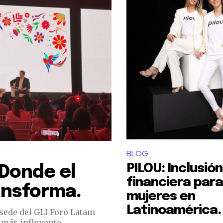
BLOG
PILOU: Inclusión
Donde el
financiera para
ansforma.
mujeres en
Latinoamérica.
e sede del GLI Foro Latam
más influyente...