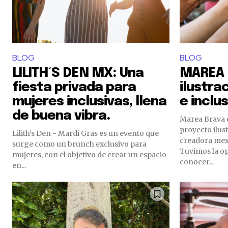
BLOG
BLOG
LILITH´S DEN MX: Una
MAREA 
fiesta privada para
ilustra
mujeres inclusivas, llena
e inclus
de buena vibra.
Marea Brava 
proyecto ilus
Lilith’s Den - Mardi Gras es un evento que
creadora mex
surge como un brunch exclusivo para
Tuvimos la op
mujeres, con el objetivo de crear un espacio
conocer...
en...