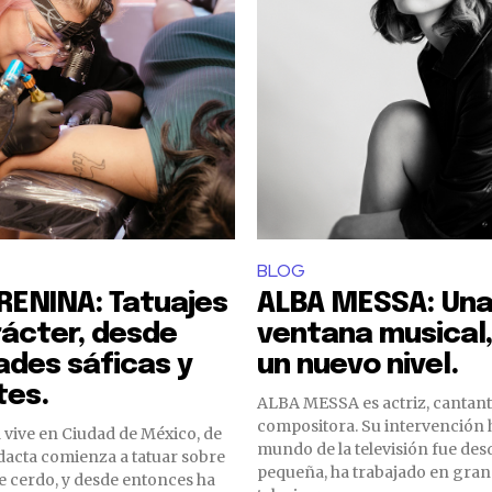
BLOG
RENINA: Tatuajes
ALBA MESSA: Un
ácter, desde
ventana musical,
ades sáficas y
un nuevo nivel.
tes.
ALBA MESSA es actriz, cantant
compositora. Su intervención h
vive en Ciudad de México, de
mundo de la televisión fue de
dacta comienza a tatuar sobre
pequeña, ha trabajado en gra
de cerdo, y desde entonces ha