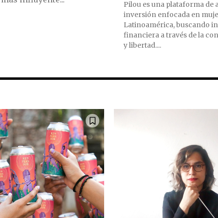
Pilou es una plataforma de 
inversión enfocada en muje
Latinoamérica, buscando in
financiera a través de la co
y libertad....
a comunidad de SUSCRIPTORE
 conversación.
rese su dirección de correo electrónico en nuestro sitio we
e preocupe, respetamos su privacidad y no enviaremos spam
tros.