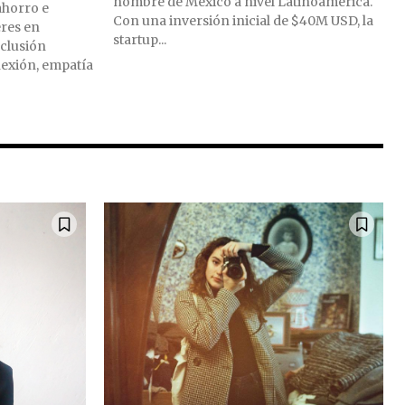
nombre de México a nivel Latinoamérica.
ahorro e
Con una inversión inicial de $40M USD, la
res en
startup...
clusión
nexión, empatía
S y
b o haga clic en el botón de
 a su bandeja de entrada. Su