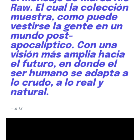
Raw
. El cual la colección
muestra, como puede
vestirse la gente en un
mundo post-
apocalíptico. Con una
visión más amplia hacia
el futuro, en donde el
ser humano se adapta a
lo crudo, a lo real y
natural.
— A. M