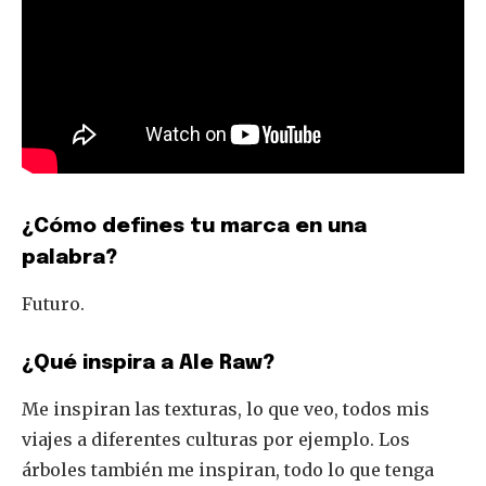
Únete a nuestra comunidad de
SUSCRIPTORES y sea parte de la
conversación.
Para suscribirse, simplemente ingrese su dirección de correo
electrónico en nuestro sitio web o haga clic en el botón de
suscripción a continuación. No se preocupe, respetamos su
privacidad y no enviaremos spam a su bandeja de entrada.
¿Cómo defines tu marca en una
Su información está segura con nosotros.
palabra?
Futuro.
¿Qué inspira a Ale Raw?
Share
Tweet
Me inspiran las texturas, lo que veo, todos mis
viajes a diferentes culturas por ejemplo. Los
árboles también me inspiran, todo lo que tenga