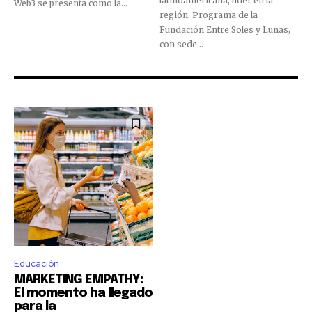
latinoamericana, líder en la
Web3 se presenta como la...
región. Programa de la
Únete a nuestra comunidad de
Fundación Entre Soles y Lunas,
SUSCRIPTORES y sea parte de la
con sede...
conversación.
Para suscribirse, simplemente ingrese su dirección de correo
electrónico en nuestro sitio web o haga clic en el botón de
suscripción a continuación. No se preocupe, respetamos su
privacidad y no enviaremos spam a su bandeja de entrada.
Su información está segura con nosotros.
Educación
MARKETING EMPATHY:
El momento ha llegado
para la