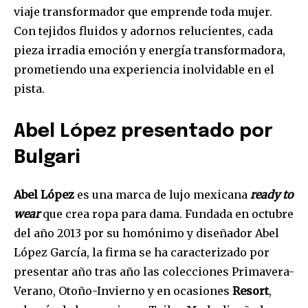
viaje transformador que emprende toda mujer.
Con tejidos fluidos y adornos relucientes, cada
pieza irradia emoción y energía transformadora,
prometiendo una experiencia inolvidable en el
pista.
Abel López presentado por
Bulgari
Abel López
es una marca de lujo mexicana
ready to
wear
que crea ropa para dama. Fundada en octubre
del año 2013 por su homónimo y diseñador Abel
Únete a nuestra comunidad de
López García, la firma se ha caracterizado por
SUSCRIPTORES y sea parte de la
presentar año tras año las colecciones Primavera-
conversación.
Verano, Otoño-Invierno y en ocasiones
Resort
,
Para suscribirse, simplemente ingrese su dirección de correo