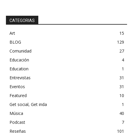
CATEGORIAS
Art
15
BLOG
129
Únete a nuestra comunidad de
Comunidad
27
SUSCRIPTORES y sea parte de la
Educación
4
conversación.
Education
1
Para suscribirse, simplemente ingrese su dirección de correo
Entrevistas
31
electrónico en nuestro sitio web o haga clic en el botón de
suscripción a continuación. No se preocupe, respetamos su
Eventos
31
privacidad y no enviaremos spam a su bandeja de entrada.
Featured
10
Su información está segura con nosotros.
Get social, Get inda
1
Música
40
Podcast
7
Reseñas
101