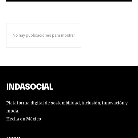
Únete a nuestra comunidad de
SUSCRIPTORES y sea parte de la
conversación.
Para suscribirse, simplemente ingrese su dirección de correo
No hay publicaciones para mostrar
electrónico en nuestro sitio web o haga clic en el botón de
suscripción a continuación. No se preocupe, respetamos su
privacidad y no enviaremos spam a su bandeja de entrada.
Su información está segura con nosotros.
INDASOCIAL
Plataforma digital de sostenibilidad, inclusión, innovación y
moda.
Hecha en México