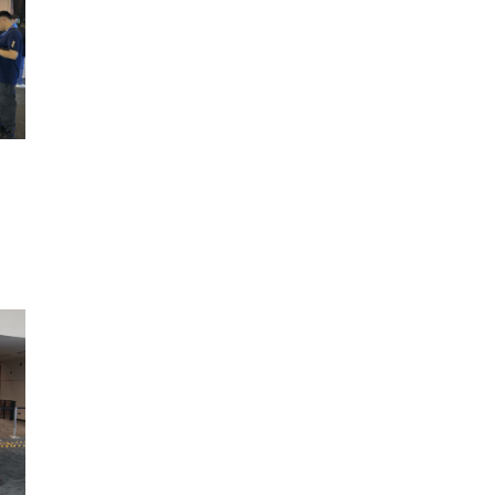
b o haga clic en el botón de
 a su bandeja de entrada. Su