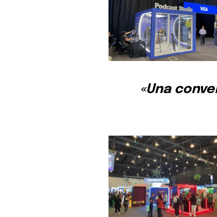
Para suscribirse, simplemente ing
suscripción a continuación. No s
información está segura con noso
«Una conver
Share