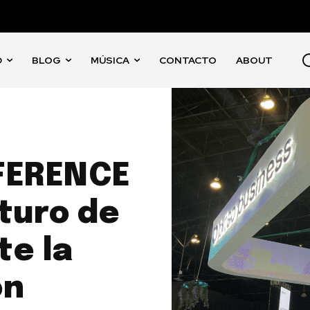
D
BLOG
MÚSICA
CONTACTO
ABOUT
FERENCE
turo de
te la
ón