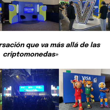
rese su dirección de correo electrónico en nuestro sitio we
e preocupe, respetamos su privacidad y no enviaremos spam
tros.
sación que va más allá de las
Tweet
criptomonedas»