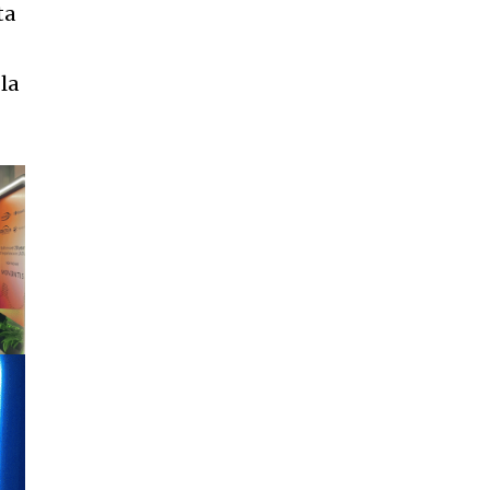
ta
la