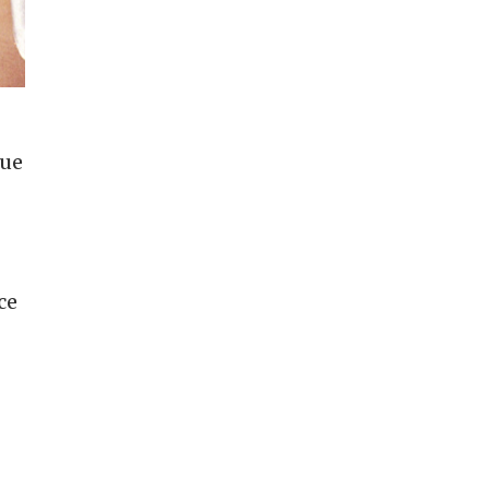
que
ce