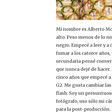
Mi nombre es Alberto Mor
alto. Peso menos de lo n
negro. Empecé a leer y a 
fumar a los catorce años
secundaria pensé convert
que nunca dejé de hacer. 
cinco años que empecé a
G2. Me gusta cambiar las 
flash. Soy un presuntuos
fotógrafo, uso sólo mi cá
para la post-producción.