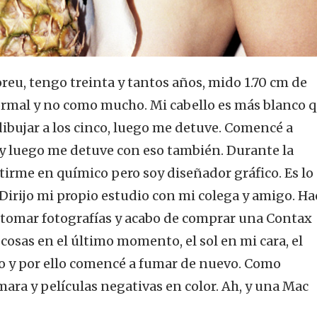
eu, tengo treinta y tantos años, mido 1.70 cm de
ormal y no como mucho. Mi cabello es más blanco 
dibujar a los cinco, luego me detuve. Comencé a
, y luego me detuve con eso también. Durante la
irme en químico pero soy diseñador gráfico. Es lo
Dirijo mi propio estudio con mi colega y amigo. Ha
 tomar fotografías y acabo de comprar una Contax
cosas en el último momento, el sol en mi cara, el
o y por ello comencé a fumar de nuevo. Como
mara y películas negativas en color. Ah, y una Mac