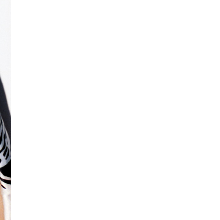
b o haga clic en el botón de
 a su bandeja de entrada. Su