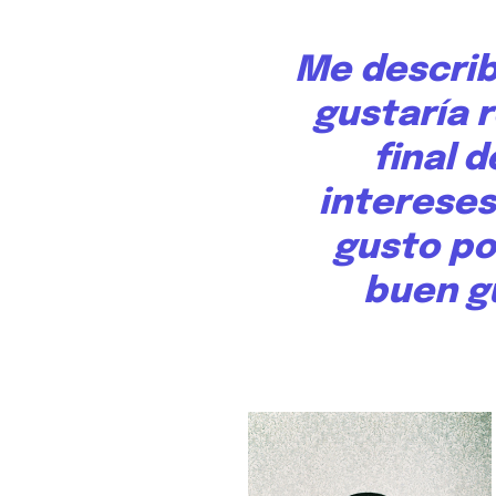
Me describ
gustaría 
final 
interese
gusto po
buen g