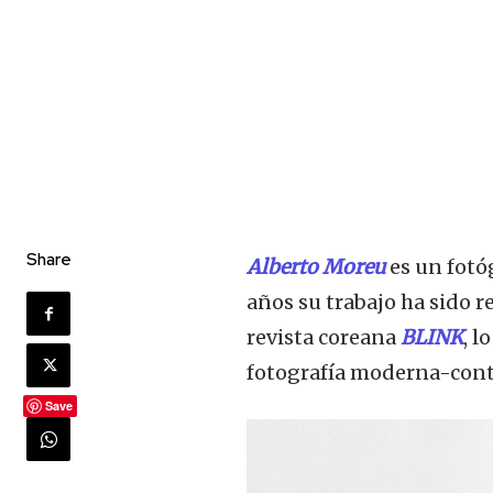
Share
Alberto Moreu
es un fotó
años su trabajo ha sido r
revista coreana
BLINK
, l
fotografía moderna-co
Save