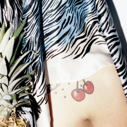
rese su dirección de correo electrónico en nuestro sitio we
e preocupe, respetamos su privacidad y no enviaremos spam
tros.
Tweet