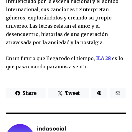
Influenciado por la escena nacional y el sonido
internacional, sus canciones reinterpretan
géneros, explorándolos y creando su propio
Únete a nuestra comunidad de
universo. Las letras relatan el amor y el
SUSCRIPTORES y sea parte de la
desencuentro, historias de una generación
conversación.
atravesada por la ansiedad y la nostalgia.
Para suscribirse, simplemente ingrese su dirección de correo
electrónico en nuestro sitio web o haga clic en el botón de
En un futuro que llega todo el tiempo,
ILA 28
es lo
suscripción a continuación. No se preocupe, respetamos su
privacidad y no enviaremos spam a su bandeja de entrada.
que pasa cuando paramos a sentir.
Su información está segura con nosotros.
Share
Tweet
Share
Tweet
indasocial