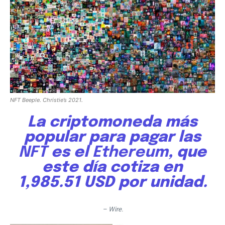
NFT Beeple. Christie’s 2021.
La
criptomoneda más
popular
para pagar las
NFT
es el
Ethereum
, que
este día cotiza en
1,985.51 USD por unidad.
– Wire.