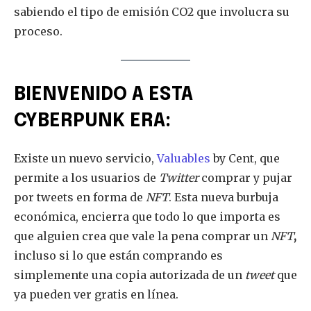
sabiendo el tipo de emisión CO2 que involucra su
proceso.
BIENVENIDO A ESTA
CYBERPUNK ERA:
Únete a nuestra comunidad de
SUSCRIPTORES y sea parte de la
Existe un nuevo servicio,
Valuables
by Cent, que
conversación.
permite a los usuarios de
Twitter
comprar y pujar
por tweets en forma de
NFT
. Esta nueva burbuja
Para suscribirse, simplemente ingrese su dirección de correo
electrónico en nuestro sitio web o haga clic en el botón de
económica, encierra que todo lo que importa es
suscripción a continuación. No se preocupe, respetamos su
que alguien crea que vale la pena comprar un
NFT
,
privacidad y no enviaremos spam a su bandeja de entrada.
incluso si lo que están comprando es
Su información está segura con nosotros.
simplemente una copia autorizada de un
tweet
que
ya pueden ver gratis en línea.