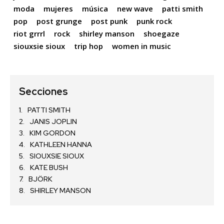
moda
mujeres
música
new wave
patti smith
pop
post grunge
post punk
punk rock
riot grrrl
rock
shirley manson
shoegaze
siouxsie sioux
trip hop
women in music
Secciones
PATTI SMITH
JANIS JOPLIN
KIM GORDON
KATHLEEN HANNA
SIOUXSIE SIOUX
KATE BUSH
BJÖRK
SHIRLEY MANSON