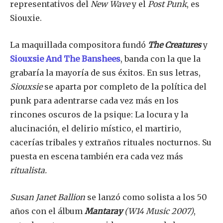
representativos del
New Wave
y el
Post Punk
, es
Siouxie.
La maquillada compositora fundó
The Creatures
y
Siouxsie And The Banshees
, banda con la que la
grabaría la mayoría de sus éxitos. En sus letras,
Siouxsie
se aparta por completo de la política del
Únete a nuestra comunidad de
punk para adentrarse cada vez más en los
SUSCRIPTORES y sea parte de la
rincones oscuros de la psique: La locura y la
conversación.
alucinación, el delirio místico, el martirio,
cacerías tribales y extraños rituales nocturnos. Su
Para suscribirse, simplemente ingrese su dirección de correo
electrónico en nuestro sitio web o haga clic en el botón de
puesta en escena también era cada vez más
suscripción a continuación. No se preocupe, respetamos su
ritualista.
privacidad y no enviaremos spam a su bandeja de entrada.
Su información está segura con nosotros.
Susan Janet Ballion
se lanzó como solista a los 50
años con el álbum
Mantaray
(W14 Music 2007)
,