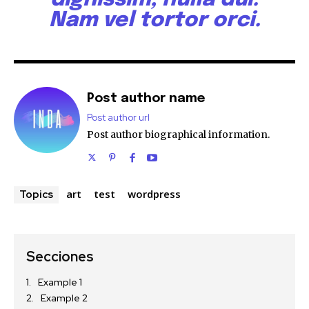
Nam vel tortor orci.
Post author name
Post author url
Post author biographical information.
Únete a nuestra comunidad de
art
test
wordpress
Topics
SUSCRIPTORES y sea parte de la
conversación.
Secciones
Para suscribirse, simplemente ingrese su dirección de correo
electrónico en nuestro sitio web o haga clic en el botón de
Example 1
suscripción a continuación. No se preocupe, respetamos su
privacidad y no enviaremos spam a su bandeja de entrada.
Example 2