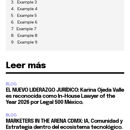
Su información está segura con nosotros.
Example 3
Example 4
Example 5
Example 6
Example 7
Example 8
Example 9
Leer más
BLOG
EL NUEVO LIDERAZGO JURÍDICO: Karina Ojeda Valle
es reconocida como In-House Lawyer of the
Year 2026 por Legal 500 México.
BLOG
MARKETERS IN THE ARENA CDMX: IA, Comunidad y
Estrategia dentro del ecosistema tecnológico.