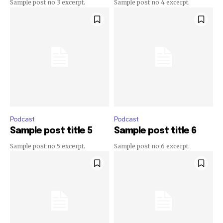
Sample post no 3 excerpt.
Sample post no 4 excerpt.
Para suscribirse, simplemente ingrese su dirección de correo
electrónico en nuestro sitio web o haga clic en el botón de
suscripción a continuación. No se preocupe, respetamos su
privacidad y no enviaremos spam a su bandeja de entrada.
Su información está segura con nosotros.
Podcast
Podcast
Sample post title 5
Sample post title 6
Sample post no 5 excerpt.
Sample post no 6 excerpt.