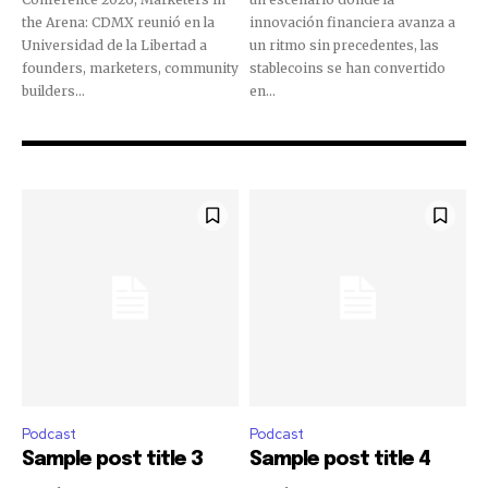
the Arena: CDMX reunió en la
innovación financiera avanza a
Universidad de la Libertad a
un ritmo sin precedentes, las
founders, marketers, community
stablecoins se han convertido
builders...
en...
Únete a nuestra comunidad de
Podcast
Podcast
SUSCRIPTORES y sea parte de la
Sample post title 3
Sample post title 4
conversación.