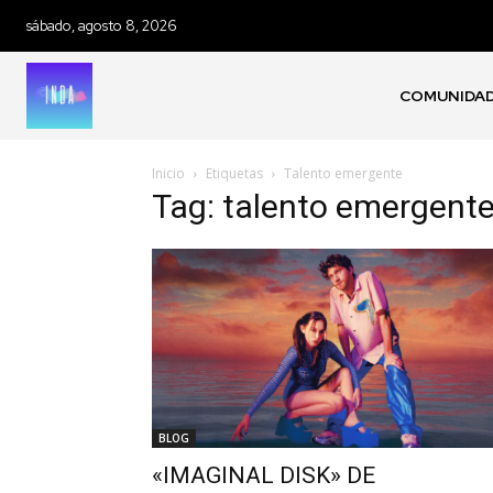
sábado, agosto 8, 2026
COMUNIDA
Inicio
Etiquetas
Talento emergente
Tag: talento emergent
Únete a nuestr
BLOG
sea parte de la
«IMAGINAL DISK» DE