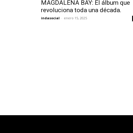
MAGDALENA BAY: El álbum que
Para suscribirse, simplemente ing
revoluciona toda una década.
suscripción a continuación. No s
indasocial
-
enero 15, 2025
información está segura con noso