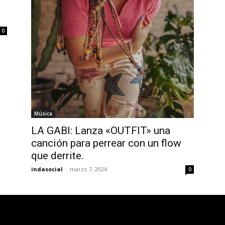
rese su dirección de correo electrónico en nuestro sitio we
e preocupe, respetamos su privacidad y no enviaremos spam
0
tros.
Música
LA GABI: Lanza «OUTFIT» una
canción para perrear con un flow
que derrite.
indasocial
-
marzo 7, 2024
0