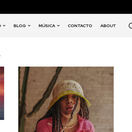
D
BLOG
MÚSICA
CONTACTO
ABOUT
e
a comunidad de SUSCRIPTORE
 conversación.