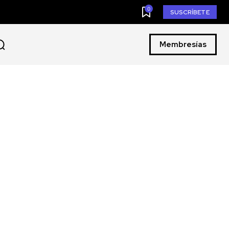
0
SUSCRÍBETE
Membresías
S y