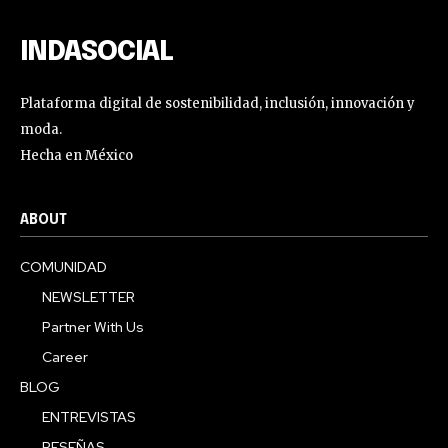
electrónico en nuestro sitio web o haga clic en el botón de
suscripción a continuación. No se preocupe, respetamos su
INDASOCIAL
privacidad y no enviaremos spam a su bandeja de entrada.
Su información está segura con nosotros.
Plataforma digital de sostenibilidad, inclusión, innovación y
moda.
Hecha en México
ABOUT
COMUNIDAD
NEWSLETTER
Partner With Us
Career
BLOG
ENTREVISTAS
RESEÑAS