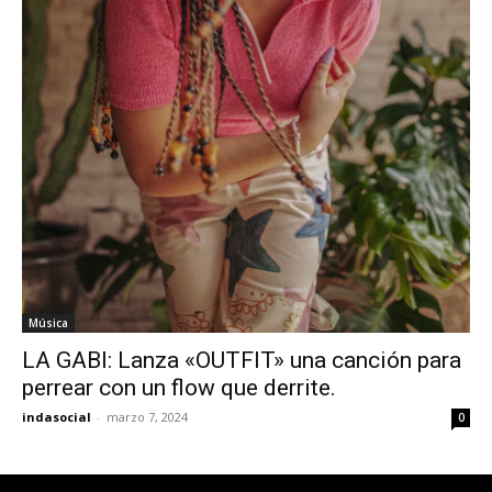
Música
LA GABI: Lanza «OUTFIT» una canción para
Únete a nuestra comunidad de
perrear con un flow que derrite.
SUSCRIPTORES y sea parte de la
indasocial
-
marzo 7, 2024
0
conversación.
Para suscribirse, simplemente ingrese su dirección de correo