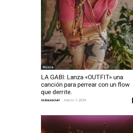
Únete a nuestr
sea parte de la
Para suscribirse, simplemente ing
suscripción a continuación. No s
Música
información está segura con noso
LA GABI: Lanza «OUTFIT» una
canción para perrear con un flow
que derrite.
indasocial
-
marzo 7, 2024