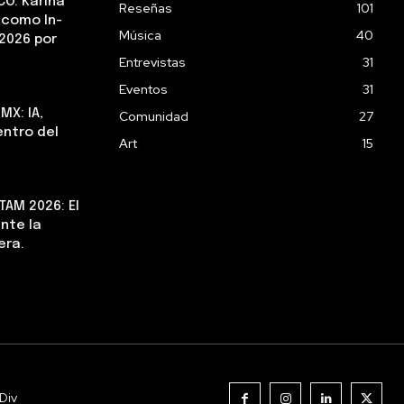
CO: Karina
Reseñas
101
 como In-
Música
40
2026 por
Entrevistas
31
Eventos
31
MX: IA,
Comunidad
27
ntro del
Art
15
AM 2026: El
nte la
era.
Div