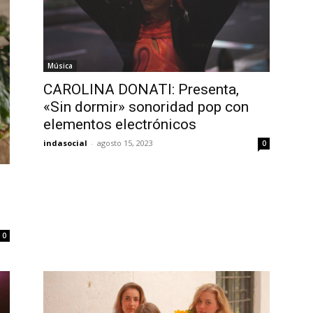
Música
a comunidad de SUSCRIPTORE
CAROLINA DONATI: Presenta,
 conversación.
«Sin dormir» sonoridad pop con
elementos electrónicos
rese su dirección de correo electrónico en nuestro sitio we
indasocial
-
agosto 15, 2023
0
e preocupe, respetamos su privacidad y no enviaremos spam
tros.
0