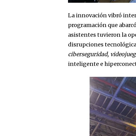
Para suscribirse, simplemente ing
suscripción a continuación. No s
La innovación vibró inte
información está segura con noso
programación que abarc
asistentes tuvieron la o
disrupciones tecnológica
ciberseguridad, videojue
Share
inteligente e hiperconec