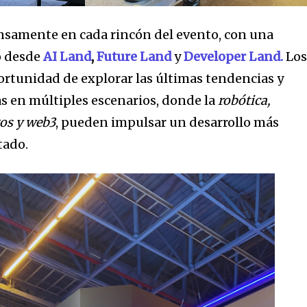
rese su dirección de correo electrónico en nuestro sitio we
e preocupe, respetamos su privacidad y no enviaremos spam
nsamente en cada rincón del evento, con una
tros.
ó desde
AI Land
,
Future Land
y
Developer Land.
Lo
portunidad de explorar las últimas tendencias y
s en múltiples escenarios, donde la
robótica,
gos y web3
, pueden impulsar un desarrollo más
Tweet
tado.