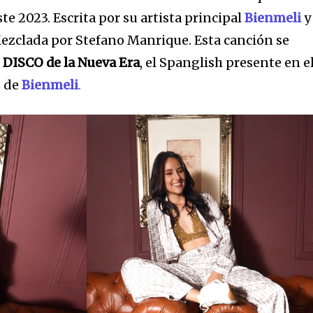
te 2023. Escrita por su artista principal
Bienmeli
y
a comunidad de SUSCRIPTORE
ezclada por Stefano Manrique. Esta canción se
 conversación.
o
DISCO de la Nueva Era
, el Spanglish presente en e
z de
Bienmeli
.
rese su dirección de correo electrónico en nuestro sitio we
e preocupe, respetamos su privacidad y no enviaremos spam
tros.
Tweet