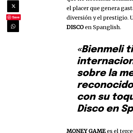
el placer que genera gast
diversión y el prestigio. 
Save
DISCO
en Spanglish.
«Bienmeli t
internacion
sobre la m
reconocido
con su toq
Disco en Sp
MONEY GAME
es el ter