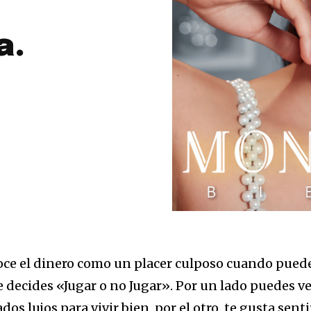
a.
oce el dinero como un placer culposo cuando pued
e decides «Jugar o no Jugar». Por un lado puedes v
s lujos para vivir bien, por el otro, te gusta senti