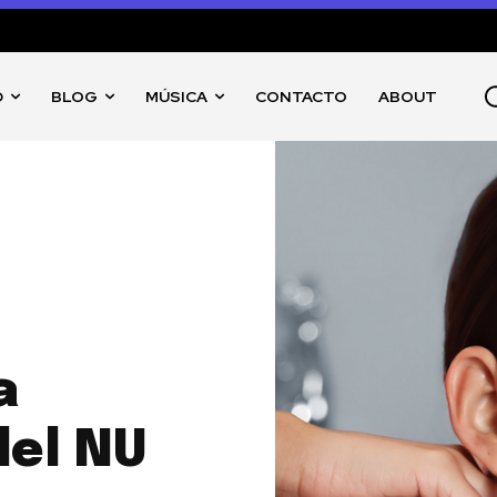
D
BLOG
MÚSICA
CONTACTO
ABOUT
a
del NU