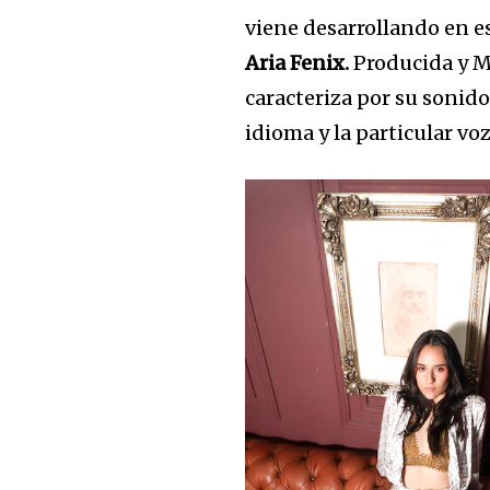
viene desarrollando en es
Únete a nuestr
Aria Fenix.
Producida y M
sea parte de la
caracteriza por su sonid
idioma y la particular vo
Para suscribirse, simplemente ing
suscripción a continuación. No s
información está segura con noso
Share