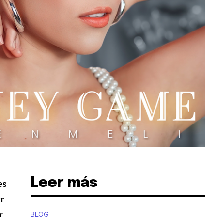
Leer más
es
er
r
BLOG