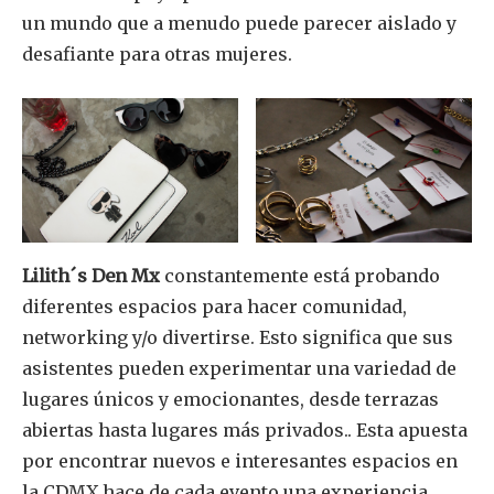
un mundo que a menudo puede parecer aislado y
Únete a nuestra comunidad de
desafiante para otras mujeres.
SUSCRIPTORES y sea parte de la
conversación.
Para suscribirse, simplemente ingrese su dirección de correo
electrónico en nuestro sitio web o haga clic en el botón de
suscripción a continuación. No se preocupe, respetamos su
privacidad y no enviaremos spam a su bandeja de entrada.
Su información está segura con nosotros.
Lilith´s
Den Mx
constantemente está probando
diferentes espacios para hacer comunidad,
networking y/o divertirse. Esto significa que sus
asistentes pueden experimentar una variedad de
Share
Tweet
lugares únicos y emocionantes, desde terrazas
abiertas hasta lugares más privados.. Esta apuesta
por encontrar nuevos e interesantes espacios en
la CDMX hace de cada evento una experiencia