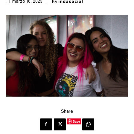
By
indasocial
marzo 16, 2023
Share
Save