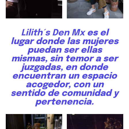
Lilith´s Den Mx
es el
lugar donde las mujeres
puedan ser ellas
mismas, sin temor a ser
juzgadas, en donde
encuentran un espacio
acogedor, con un
sentido de comunidad y
pertenencia.