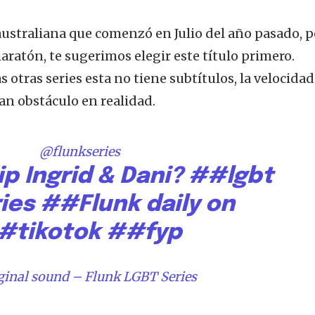
 australiana que comenzó en Julio del año pasado, p
maratón, te sugerimos elegir este título primero.
 otras series esta no tiene subtítulos, la velocidad
an obstáculo en realidad.
@flunkseries
ip Ingrid & Dani?
##lgbt
ies
##Flunk
daily on
#tikotok
##fyp
ginal sound – Flunk LGBT Series