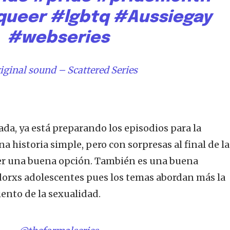
queer
#lgbtq
#Aussiegay
#webseries
iginal sound – Scattered Series
da, ya está preparando los episodios para la
na historia simple, pero con sorpresas al final de la
er una buena opción. También es una buena
dorxs adolescentes pues los temas abordan más la
a comunidad de SUSCRIPTORE
ento de la sexualidad.
 conversación.