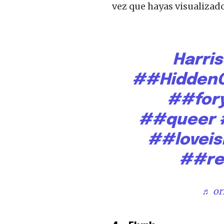
vez que hayas visualizado
Harri
##Hidden
##for
##queer
##loveis
##re
♬ or