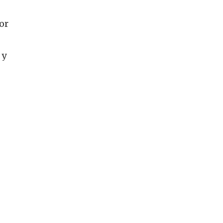
or
 y