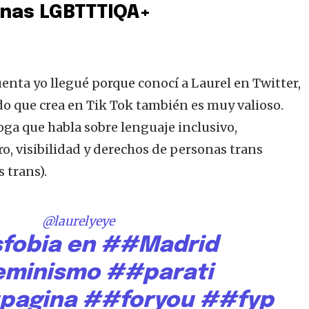
nas LGBTTTIQA+
uenta yo llegué porque conocí a Laurel en Twitter,
do que crea en Tik Tok también es muy valioso.
ga que habla sobre lenguaje inclusivo,
o, visibilidad y derechos de personas trans
 trans).
@laurelyeye
sfobia en
##Madrid
eminismo
##parati
pagina
##foryou
##fyp