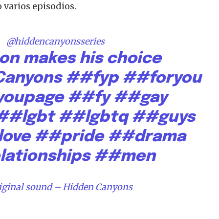
 varios episodios.
@hiddencanyonsseries
son makes his choice
Canyons
##fyp
##foryou
youpage
##fy
##gay
##lgbt
##lgbtq
##guys
love
##pride
##drama
lationships
##men
iginal sound – Hidden Canyons