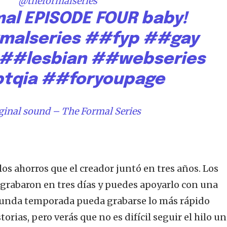
@theformalseries
rese su dirección de correo electrónico en nuestro sitio we
al EPISODE FOUR baby!
e preocupe, respetamos su privacidad y no enviaremos spam
tros.
malseries
##fyp
##gay
##lesbian
##webseries
tqia
##foryoupage
Tweet
ginal sound – The Formal Series
 los ahorros que el creador juntó en tres años. Los
 grabaron en tres días y puedes apoyarlo con una
gunda temporada pueda grabarse lo más rápido
torias, pero verás que no es difícil seguir el hilo u