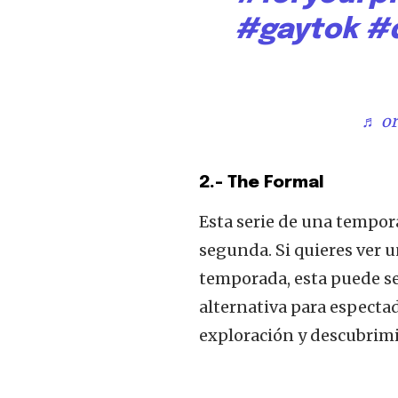
#gaytok
#
♬ or
2.- The Formal
Esta serie de una tempora
segunda. Si quieres ver u
temporada, esta puede s
alternativa para especta
Únete a nuestr
exploración y descubrimi
sea parte de la