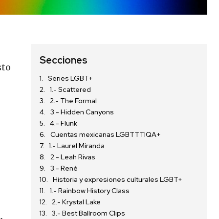
Secciones
sto
Series LGBT+
1.- Scattered
2.- The Formal
3.- Hidden Canyons
4.- Flunk
Cuentas mexicanas LGBTTTIQA+
1.- Laurel Miranda
2.- Leah Rivas
3.- René
Historia y expresiones culturales LGBT+
1.- Rainbow History Class
2.- Krystal Lake
3.- Best Ballroom Clips