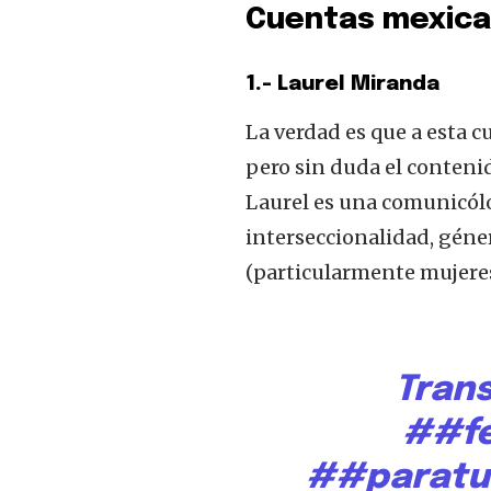
Cuentas mexica
1.- Laurel Miranda
La verdad es que a esta c
pero sin duda el conteni
Laurel es una comunicólo
interseccionalidad, géner
(particularmente mujeres
Tran
##f
##paratu