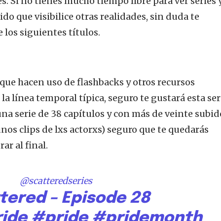
. Si no tienes mucho tiempo libre para ver series 
o que visibilice otras realidades, sin duda te
los siguientes títulos.
s que hacen uso de flashbacks y otros recursos
la línea temporal típica, seguro te gustará esta ser
na serie de 38 capítulos y con más de veinte subid
nos clips de lxs actorxs) seguro que te quedarás
ar al final.
@scatteredseries
tered – Episode 28
ride
#pride
#pridemonth