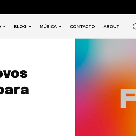
D
BLOG
MÚSICA
CONTACTO
ABOUT
evos
para