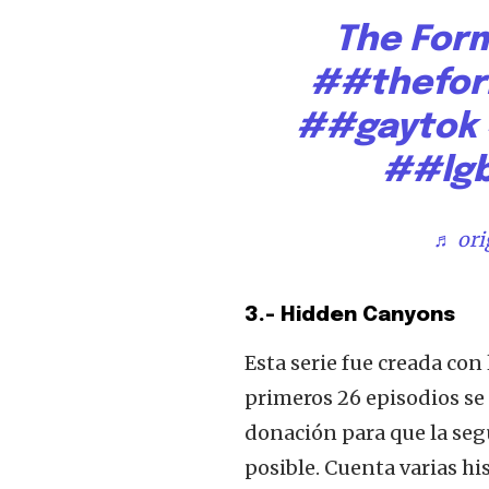
Para suscribirse, simplemente ing
The Form
suscripción a continuación. No s
información está segura con noso
##thefor
##gaytok
##lgb
Share
♬ ori
3.- Hidden Canyons
Esta serie fue creada con
primeros 26 episodios se
donación para que la se
posible. Cuenta varias his